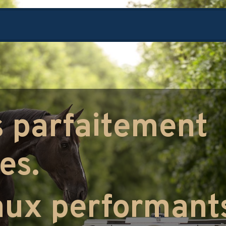
ributeurs
Louer un HarrowBot
A propos de nous
s parfaitement
es.
ux performant