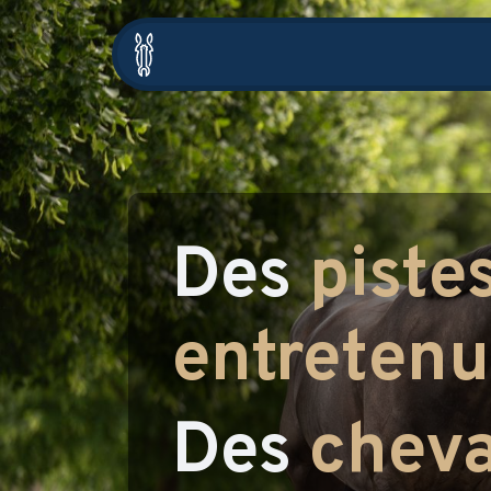
Accueil
HarrowBot
Dist
Des
piste
entretenu
Des
cheva