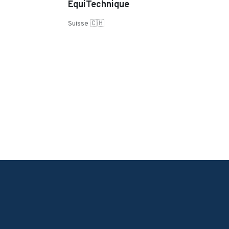
EquiTechnique
Suisse 🇨🇭