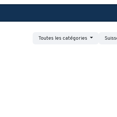
ributeurs
Louer un HarrowBot
A propos de nous
Toutes les catégories
Suiss