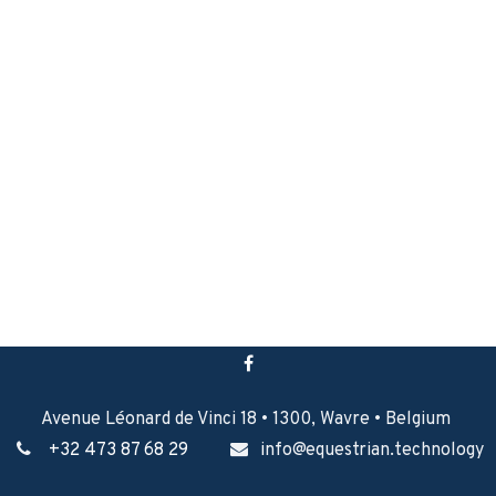
Avenue Léonard de Vinci 18 • 1300, Wavre • Belgium
+32 473 87 68 29
i
nfo@equestrian.technology